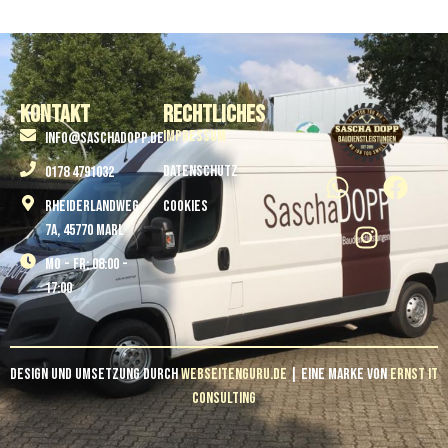
Kontakt
Rechtliches
Impressum
info@saschadopp.de
Datenschutz
0178 4791032
Rheiderlandweg
Cookies
7A, 45770 Marl
Mo - Fr: 08:00 -
17:00
Design und Umsetzung durch
Webseitenguru.de
| Eine Marke von
Ernst IT
Consulting