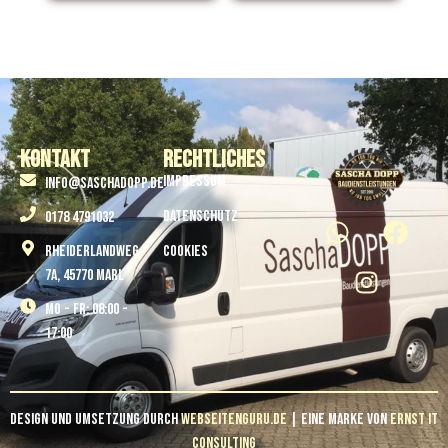
Kontakt
Rechtliches
Impressum
info@saschadopp.de
Datenschutz
0178 4791032
Rheiderlandweg
Cookies
7A, 45770 Marl
Mo - Fr: 08:00 -
17:00
Design und Umsetzung durch
Webseitenguru.de
| Eine Marke von
Ernst IT
Consulting